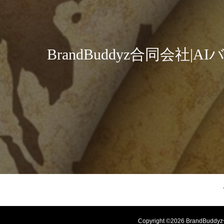
BrandBuddyz合同会社
Copyright ©
2026
BrandBudd