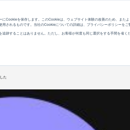
Who?
Services
Company
にCookieを保存します。このCookieは、ウェブサイト体験の改善のため、ま
用されるものです。当社のCookieについての詳細は、プライバシーポリシーをご
を追跡することはありません。ただし、お客様が何度も同じ選択をする手間を省くため
INFORMATION
お知らせ
ました