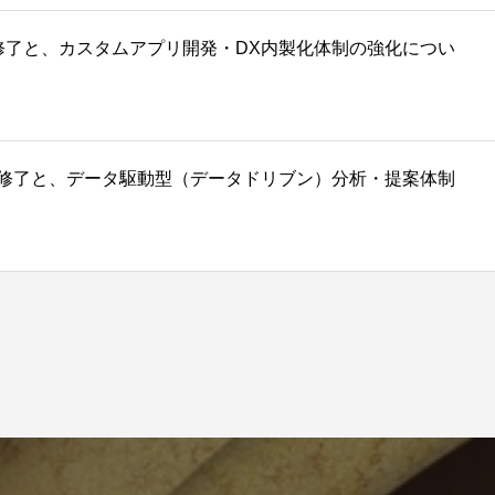
uilding」修了と、カスタムアプリ開発・DX内製化体制の強化につい
Analysis」修了と、データ駆動型（データドリブン）分析・提案体制