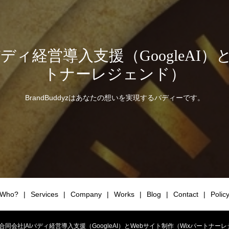
|AIバディ経営導入支援（GoogleAI
トナーレジェンド）
BrandBuddyzはあなたの想いを実現するバディーです。
Who?
Services
Company
Works
Blog
Contact
Polic
yz合同会社|AIバディ経営導入支援（GoogleAI）とWebサイト制作（Wixパートナーレジェンド）.