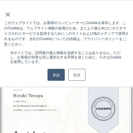
×
このウェブサイトでは、お客様のコンピューターにCookieを保存します。こ
INFORMATION
のCookieは、ウェブサイト体験の改善のため、またより個人向けにカスタマ
イズされたサービスを提供するためにこのサイトおよび他のメディアで使用さ
お知らせ
れるものです。当社のCookieについての詳細は、プライバシーポリシーをご
覧ください。
お知らせ
Google AIの認定コース「AI for Research and Insights」修了と、データ分析・リサーチ体制の強化について
当サイトでは、訪問者の個人情報を追跡することはありません。ただ
し、お客様が何度も同じ選択をする手間を省くために、小さなCookie
を使用しています。
承認
拒否