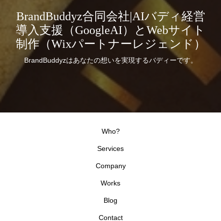
BrandBuddyz合同会社|AIバディ経営
導入支援（GoogleAI）とWebサイト
制作（Wixパートナーレジェンド）
BrandBuddyzはあなたの想いを実現するバディーです。
Who?
Services
Company
Works
Blog
Contact