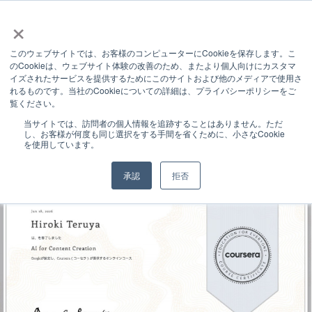
×
このウェブサイトでは、お客様のコンピューターにCookieを保存します。こ
INFORMATION
のCookieは、ウェブサイト体験の改善のため、またより個人向けにカスタマ
イズされたサービスを提供するためにこのサイトおよび他のメディアで使用さ
お知らせ
れるものです。当社のCookieについての詳細は、プライバシーポリシーをご
覧ください。
お知らせ
Google AIの認定コース「AI for Content Creation」修了と、クリエイティブ・デザイン制作体制の強化について
当サイトでは、訪問者の個人情報を追跡することはありません。ただ
し、お客様が何度も同じ選択をする手間を省くために、小さなCookie
を使用しています。
承認
拒否