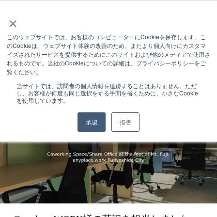
×
このウェブサイトでは、お客様のコンピューターにCookieを保存します。こ
WORKS
のCookieは、ウェブサイト体験の改善のため、またより個人向けにカスタマ
イズされたサービスを提供するためにこのサイトおよび他のメディアで使用さ
制作実績
れるものです。当社のCookieについての詳細は、プライバシーポリシーをご
覧ください。
WORKS
翻訳
@nyplace.WORK様の英訳を担当しました
当サイトでは、訪問者の個人情報を追跡することはありません。ただ
し、お客様が何度も同じ選択をする手間を省くために、小さなCookie
を使用しています。
承認
拒否