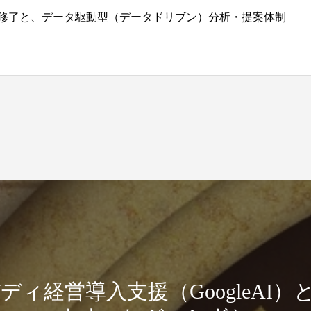
Analysis」修了と、データ駆動型（データドリブン）分析・提案体制
|AIバディ経営導入支援（GoogleAI