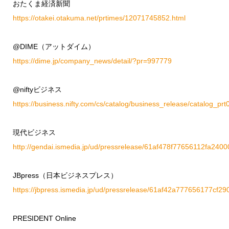
おたくま経済新聞
https://otakei.otakuma.net/prtimes/12071745852.html
@DIME（アットダイム）
https://dime.jp/company_news/detail/?pr=997779
@niftyビジネス
https://business.nifty.com/cs/catalog/business_release/catalog
現代ビジネス
http://gendai.ismedia.jp/ud/pressrelease/61af478f77656112fa2400
JBpress（日本ビジネスプレス）
https://jbpress.ismedia.jp/ud/pressrelease/61af42a777656177cf2
PRESIDENT Online