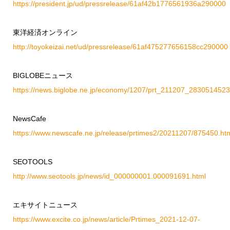
https://president.jp/ud/pressrelease/61af42b1776561936a290000
東洋経済オンライン
http://toyokeizai.net/ud/pressrelease/61af475277656158cc290000
BIGLOBEニュース
https://news.biglobe.ne.jp/economy/1207/prt_211207_2830514523
NewsCafe
https://www.newscafe.ne.jp/release/prtimes2/20211207/875450.ht
SEOTOOLS
http://www.seotools.jp/news/id_000000001.000091691.html
エキサイトニュース
https://www.excite.co.jp/news/article/Prtimes_2021-12-07-