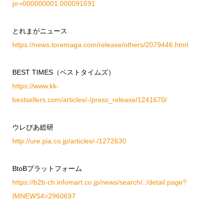
pr=000000001.000091691
とれまがニュース
https://news.toremaga.com/release/others/2079446.html
BEST TIMES（ベストタイムズ）
https://www.kk-
bestsellers.com/articles/-/press_release/1241670/
ウレぴあ総研
http://ure.pia.co.jp/articles/-/1272630
BtoBプラットフォーム
https://b2b-ch.infomart.co.jp/news/search/../detail.page?
IMNEWS4=2960697