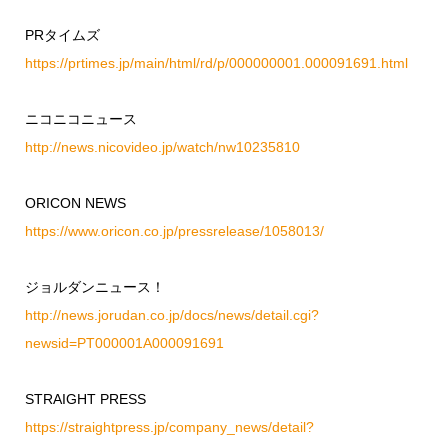
PRタイムズ
https://prtimes.jp/main/html/rd/p/000000001.000091691.html
ニコニコニュース
http://news.nicovideo.jp/watch/nw10235810
ORICON NEWS
https://www.oricon.co.jp/pressrelease/1058013/
ジョルダンニュース！
http://news.jorudan.co.jp/docs/news/detail.cgi?
newsid=PT000001A000091691
STRAIGHT PRESS
https://straightpress.jp/company_news/detail?