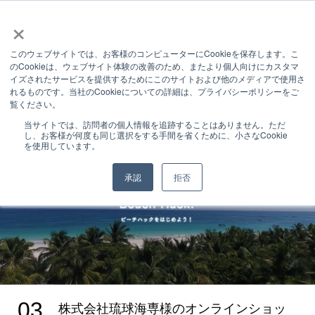
×
このウェブサイトでは、お客様のコンピューターにCookieを保存します。こ
INFORMATION
のCookieは、ウェブサイト体験の改善のため、またより個人向けにカスタマ
イズされたサービスを提供するためにこのサイトおよび他のメディアで使用さ
お知らせ
れるものです。当社のCookieについての詳細は、プライバシーポリシーをご
覧ください。
お知らせ
株式会社琉球海専様のオンラインショップを構築しました
当サイトでは、訪問者の個人情報を追跡することはありません。ただ
し、お客様が何度も同じ選択をする手間を省くために、小さなCookie
を使用しています。
承認
拒否
03
株式会社琉球海専様のオンラインショッ