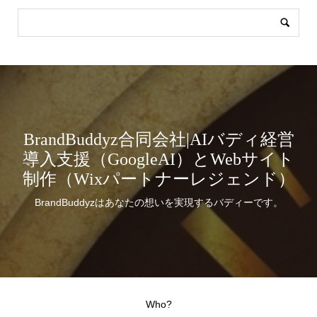
BrandBuddyz合同会社|AIバディ経営
導入支援（GoogleAI）とWebサイト
制作（Wixパートナーレジェンド）
BrandBuddyzはあなたの想いを実現するバディーです。
Who?