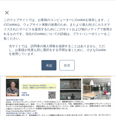
×
このウェブサイトでは、お客様のコンピューターにCookieを保存します。こ
INFORMATION
のCookieは、ウェブサイト体験の改善のため、またより個人向けにカスタマ
イズされたサービスを提供するためにこのサイトおよび他のメディアで使用さ
お知らせ
れるものです。当社のCookieについての詳細は、プライバシーポリシーをご
覧ください。
お知らせ
商工会広報誌にて紹介されました（経営革新）
当サイトでは、訪問者の個人情報を追跡することはありません。ただ
し、お客様が何度も同じ選択をする手間を省くために、小さなCookie
を使用しています。
承認
拒否